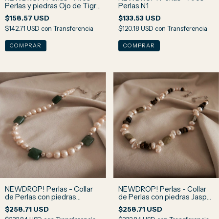
Perlas y piedras Ojo de Tigre
Perlas N1
N2
$158.57 USD
$133.53 USD
$142.71 USD
con
Transferencia
$120.18 USD
con
Transferencia
NEWDROP! Perlas - Collar
NEWDROP! Perlas - Collar
de Perlas con piedras
de Perlas con piedras Jaspe
Amazonita Rusa N4
Verde y Ojo de Halcón N3
$258.71 USD
$258.71 USD