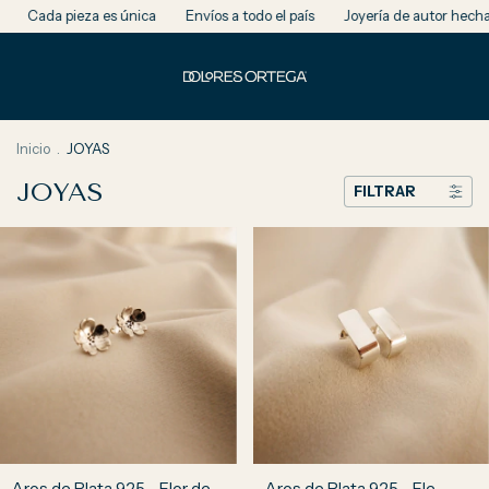
ieza es única
Envíos a todo el país
Joyería de autor hecha a mano e
Inicio
.
JOYAS
JOYAS
FILTRAR
Aros de Plata 925 - Flor de
Aros de Plata 925 - Ele