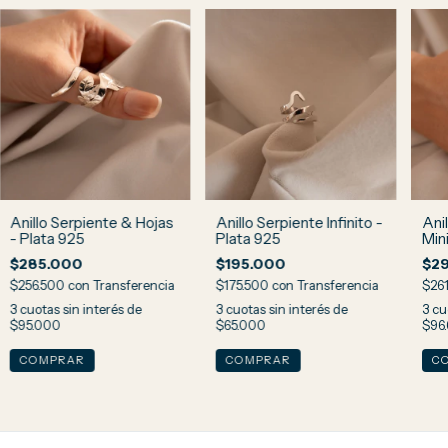
Anillo Serpiente & Hojas
Anillo Serpiente Infinito -
Ani
- Plata 925
Plata 925
Min
$285.000
$195.000
$2
$256.500
con
Transferencia
$175.500
con
Transferencia
$26
3
cuotas sin interés de
3
cuotas sin interés de
3
cu
$95.000
$65.000
$96.