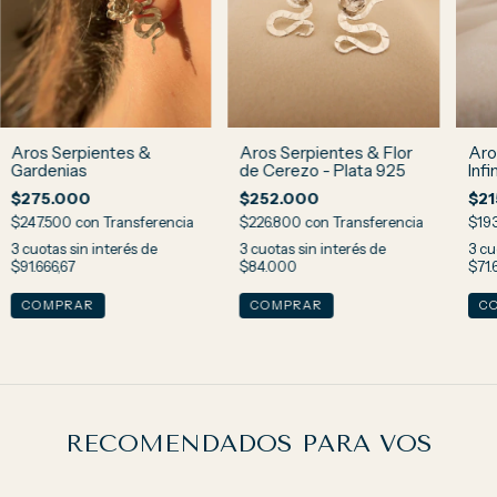
Aros Serpientes &
Aros Serpientes & Flor
Aro
Gardenias
de Cerezo - Plata 925
Infi
$275.000
$252.000
$21
$247.500
con
Transferencia
$226.800
con
Transferencia
$19
3
cuotas sin interés de
3
cuotas sin interés de
3
cu
$91.666,67
$84.000
$71.
RECOMENDADOS PARA VOS