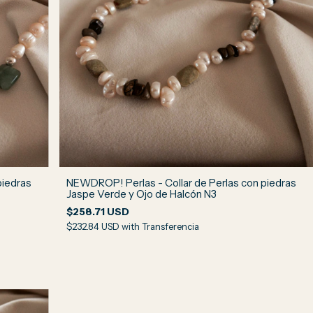
piedras
NEWDROP! Perlas - Collar de Perlas con piedras
Jaspe Verde y Ojo de Halcón N3
$258.71 USD
$232.84 USD
with
Transferencia