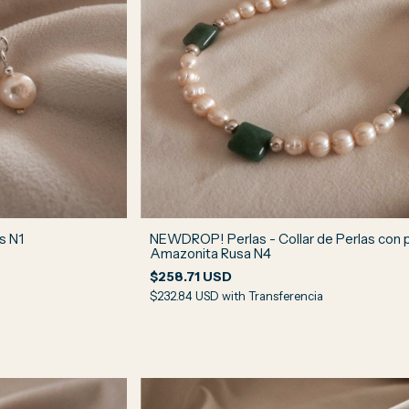
s N1
NEWDROP! Perlas - Collar de Perlas con 
Amazonita Rusa N4
$258.71 USD
$232.84 USD
with
Transferencia