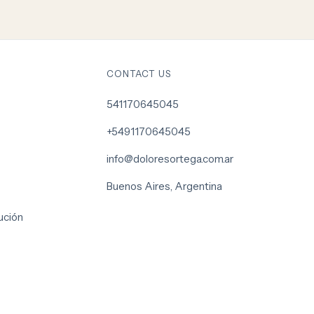
CONTACT US
541170645045
+5491170645045
info@doloresortega.com.ar
Buenos Aires, Argentina
ución