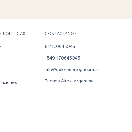
Y POLÍTICAS
CONTACTANOS
541170645045
S
+5491170645045
info@doloresortega.com.ar
Buenos Aires, Argentina
oluciones