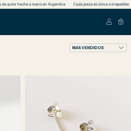
 hecha a mano en Argentina
Cada pieza es única e irrepetible
Envíos a
0