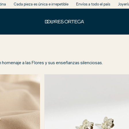
a pieza es única e irrepetible
Envíos a todo el país
Joyería de autor
d.Un homenaje a las Flores y sus enseñanzas silenciosas.