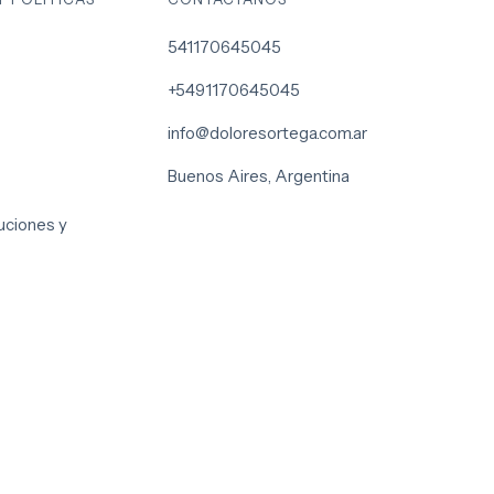
541170645045
+5491170645045
info@doloresortega.com.ar
Buenos Aires, Argentina
uciones y