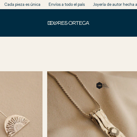
a es única
Envíos a todo el país
Joyería de autor hecha a mano en A