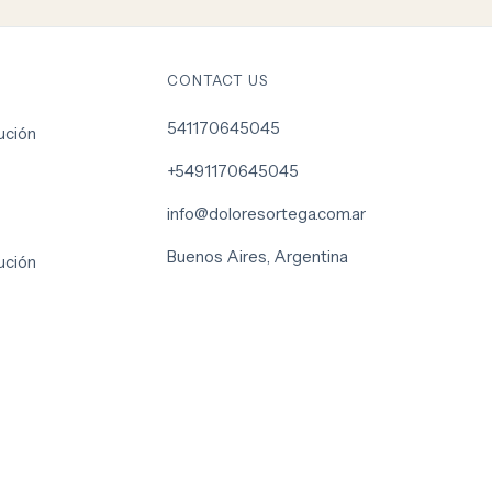
CONTACT US
541170645045
ución
+5491170645045
info@doloresortega.com.ar
Buenos Aires, Argentina
ución