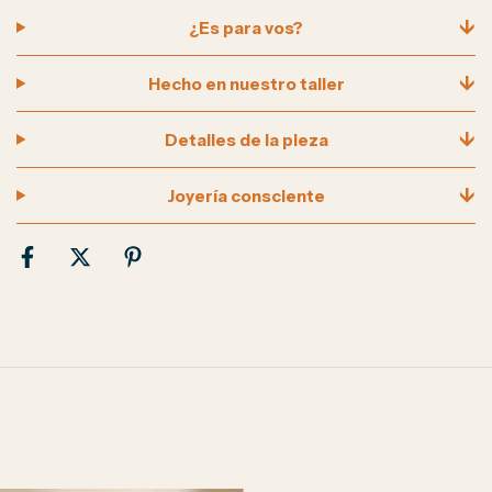
↓
¿Es para vos?
↓
Hecho en nuestro taller
↓
Detalles de la pieza
↓
Joyería consciente