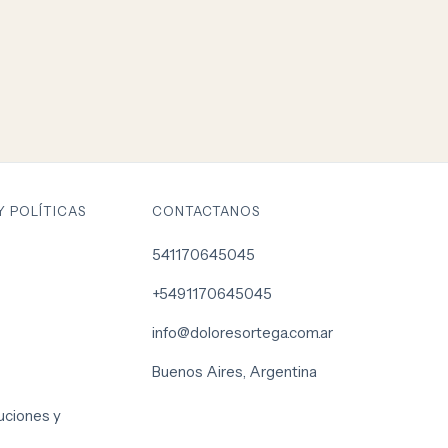
Y POLÍTICAS
CONTACTANOS
541170645045
+5491170645045
info@doloresortega.com.ar
Buenos Aires, Argentina
uciones y