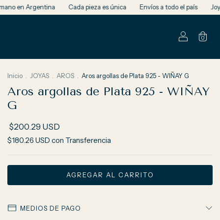
na
Cada pieza es única
Envíos a todo el país
Joyería de autor he
0
Inicio
.
JOYAS
.
AROS
.
Aros argollas de Plata 925 - WIÑAY G
Aros argollas de Plata 925 - WIÑAY
G
$200.29 USD
$180.26 USD
con
Transferencia
MEDIOS DE PAGO