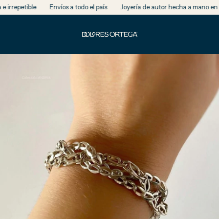
repetible
Envíos a todo el país
Joyería de autor hecha a mano en Arg