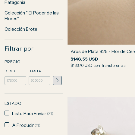
Patagonia
Colección " El Poder de las
Flores"
Colección Brote
Filtrar por
Aros de Plata 925 - Flor de Ce
$148.55 USD
PRECIO
$133.70 USD
con
Transferencia
DESDE
HASTA
ESTADO
Listo Para Envíar
(31)
A Producir
(11)