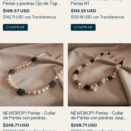
Perlas y piedras Ojo de Tigre
Perlas N1
N2
$158.57 USD
$133.53 USD
$142.71 USD
con
Transferencia
$120.18 USD
con
Transferencia
NEWDROP! Perlas - Collar
NEWDROP! Perlas - Collar
de Perlas con piedras
de Perlas con piedras Jaspe
Amazonita Rusa N4
Verde y Ojo de Halcón N3
$258.71 USD
$258.71 USD